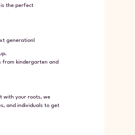
t is the perfect
ext generation!
up.
s from kindergarten and
 with your roots, we
s, and individuals to get