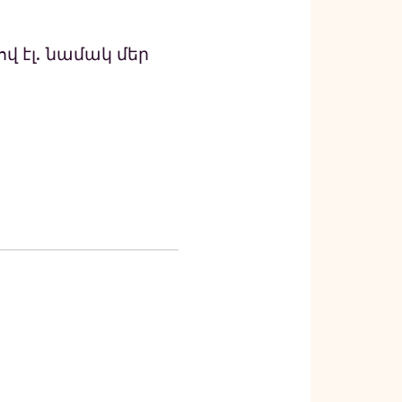
վ էլ. նամակ մեր