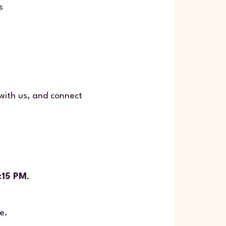
s
 with us, and connect
:15 PM
.
e.