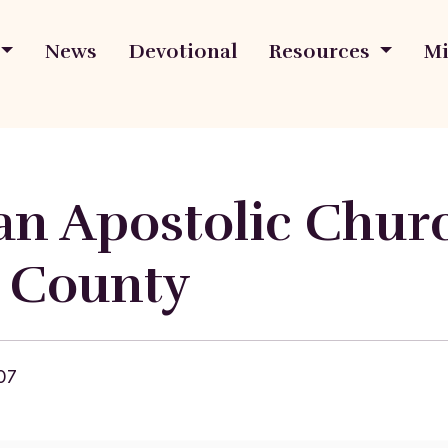
News
Devotional
Resources
Mi
n Apostolic Chur
 County
07