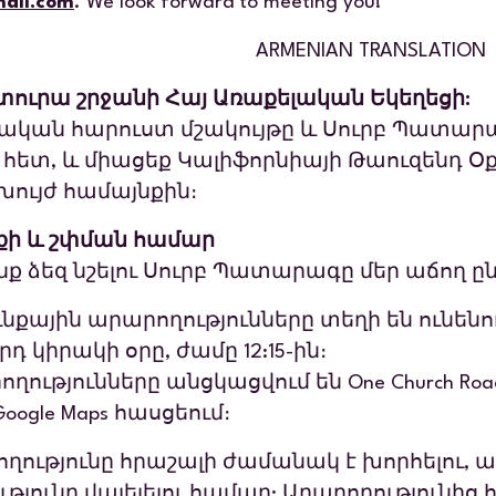
ail.com
. We look forward to meeting you!
AN TRANSLATION
տուրա շրջանի Հայ Առաքելական Եկեղեցի:
ական հարուստ մշակույթը և Սուրբ Պատար
զ հետ, և միացեք Կալիֆորնիայի Թաուզենդ Օ
ույժ համայնքին։
թքի և շփման համար
նք ձեզ նշելու Սուրբ Պատարագը մեր աճող 
քային արարողությունները տեղի են ունեն
րդ կիրակի օրը, ժամը 12:15-ին։
ղությունները անցկացվում են One Church Road,
Google Maps հասցեում։
ւթյունը հրաշալի ժամանակ է խորհելու, աղ
յունը վայելելու համար: Արարողությունից 