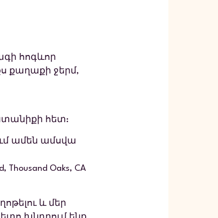
ագի հոգևոր
քս քաղաքի ջերմ,
ընտանիքի հետ:
ում ամեն ամսվա
 Thousand Oaks, CA
ոթելու և մեր
հետո խնդրում ենք