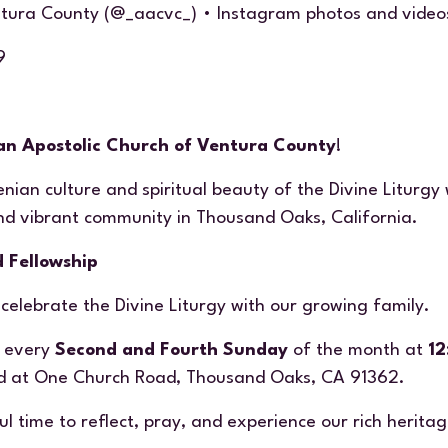
tura County (@_aacvc_) • Instagram photos and video
89
n Apostolic Church of Ventura County
!
nian culture and spiritual beauty of the Divine Liturgy
and vibrant community in Thousand Oaks, California.
d Fellowship
celebrate the Divine Liturgy with our growing family.
d every
Second and Fourth Sunday
of the month at
12
ld at One Church Road, Thousand Oaks, CA 91362.
ul time to reflect, pray, and experience our rich heritag