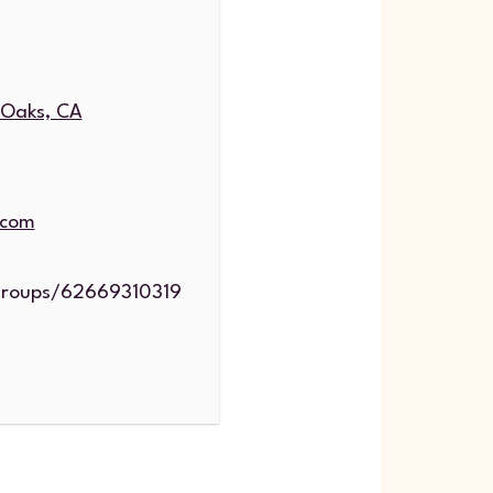
 Oaks, CA
.com
groups/62669310319