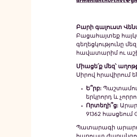
armenianchurchvc@gm
ARMENI
Բարի գալուստ Վեն
Բացահայտեք հայկ
գեղեցկությունը մե
հավատարիմ ու աշխ
Միացե՛ք մեզ՝ աղո
Սիրով հրավիրում ե
Ե՞րբ:
Պաշտամուն
երկրորդ և չորրո
Որտեղի՞ց:
Արարո
91362 հասցեում 
Պատարագի արարողո
հարուստ ժառանգութ