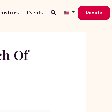
nistries
Events
Donate
ch Of