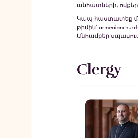
անհատների, ովքեր
Կապ հաստատեք մե
թիմին՝
armenianchurc
Անհամբեր սպասում
Clergy