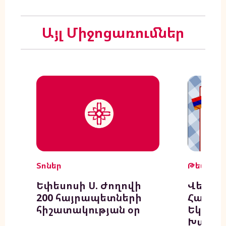
Այլ Միջոցառումներ
Տոներ
Թեմ
Եփեսոսի Ս. Ժողովի
Վենթո
200 հայրապետների
Հայ Ա
հիշատակության օր
Եկեղեց
Խաղողօ